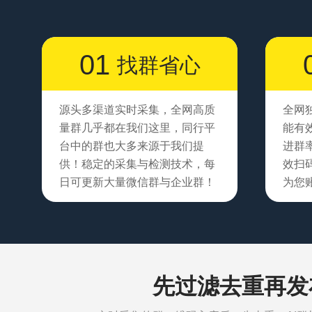
01
找群省心
源头多渠道实时采集，全网高质
全网
量群几乎都在我们这里，同行平
能有
台中的群也大多来源于我们提
进群
供！稳定的采集与检测技术，每
效扫
日可更新大量微信群与企业群！
为您账
先过滤去重再发