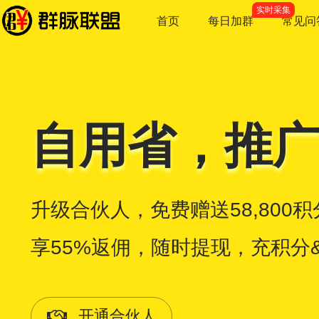
实时采集
首页
每日加群
常见问
自用省，推
升级
合伙人
，免费赠送
58,800
积
享
55%
返佣，随时提现，充积分
开通
合伙人