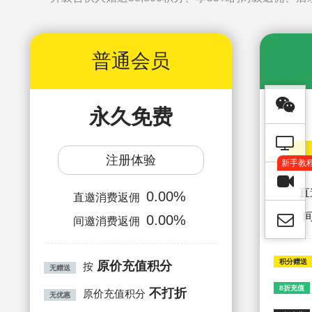
普通会员
永久免费
注册体验
新手教
直
0.00%
直邀消费返佣
0.00%
间邀消费返佣
积分赠送
原价充值积分
按
无赠送
8折充值
不打折
原价充值积分
无优惠