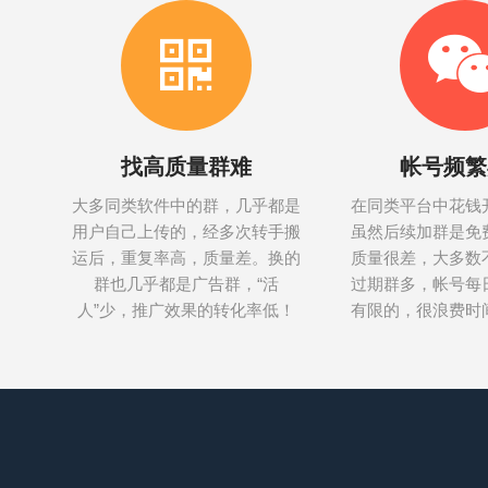
找高质量群难
帐号频繁
大多同类软件中的群，几乎都是
在同类平台中花钱
用户自己上传的，经多次转手搬
虽然后续加群是免
运后，重复率高，质量差。换的
质量很差，大多数
群也几乎都是广告群，“活
过期群多，帐号每
人”少，推广效果的转化率低！
有限的，很浪费时