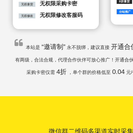
8折拿货
无权限采购卡密
无权拿货
分站推广
无权限修改客服码
无权修改
“邀请制”
开通
合
本站是
永不脱绑，建议直接
有两级，合法合规，代理合作伙伴可放心推广！开通
合
4折
0.04
采购卡密仅需
，单个群的价格低至
元
微信群二维码多渠道实时采集